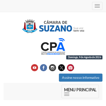
Acess
Domingo, 9 de Agosto de 2026
Assine nosso informativo
Início do Menu Principal
MENU PRINCIPAL