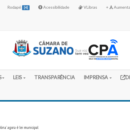
Rodapé
Acessibilidade
VLibras
+
Aumenta
[4]
Link 
S
LEIS
TRANSPARÊNCIA
IMPRENSA
D
na’ agora é lei municipal