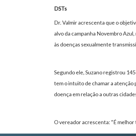
DSTs
Dr. Valmir acrescenta que o objeti
alvo da campanha Novembro Azul, 
às doenças sexualmente transmissí
Segundo ele, Suzano registrou 145 
tem o intuito de chamar a atenção 
doença em relação a outras cidades
O vereador acrescenta: “É melhor t