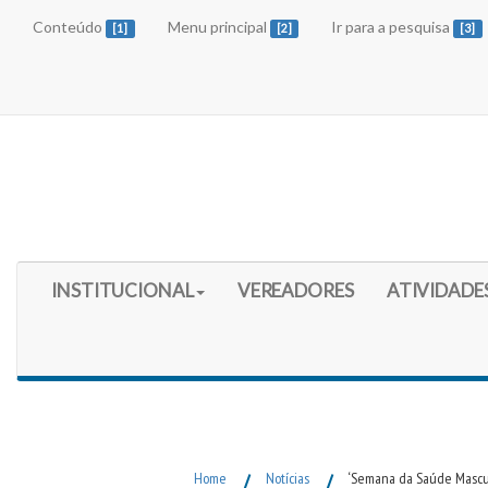
Conteúdo
Menu principal
Ir para a pesquisa
[1]
[2]
[3]
Início do Menu Principal
INSTITUCIONAL
VEREADORES
ATIVIDADE
Fim do Menu Principal
Home
/
Notícias
/
‘Semana da Saúde Masculi