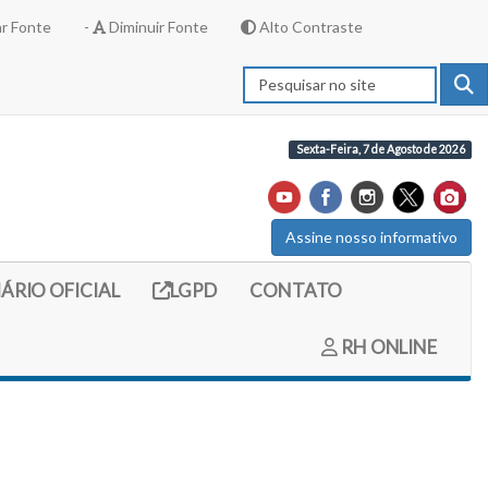
r Fonte
-
Diminuir Fonte
Alto Contraste
Sexta-Feira, 7 de Agosto de 2026
Assine nosso informativo
externo (site do diario oficial do legislativo)
Link externo (site com informações LGPD)
IÁRIO OFICIAL
LGPD
CONTATO
RH ONLINE