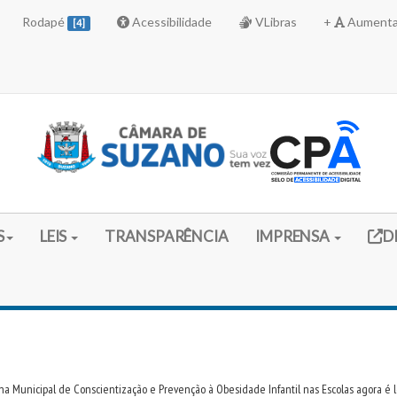
Rodapé
Acessibilidade
VLibras
+
Aumenta
[4]
Link 
S
LEIS
TRANSPARÊNCIA
IMPRENSA
D
a Municipal de Conscientização e Prevenção à Obesidade Infantil nas Escolas agora é 