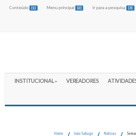
Conteúdo
Menu principal
Ir para a pesquisa
[1]
[2]
[3]
Início do Menu Principal
INSTITUCIONAL
VEREADORES
ATIVIDADE
Fim do Menu Principal
Home
/
João Sabugo
/
Notícias
/
Seman