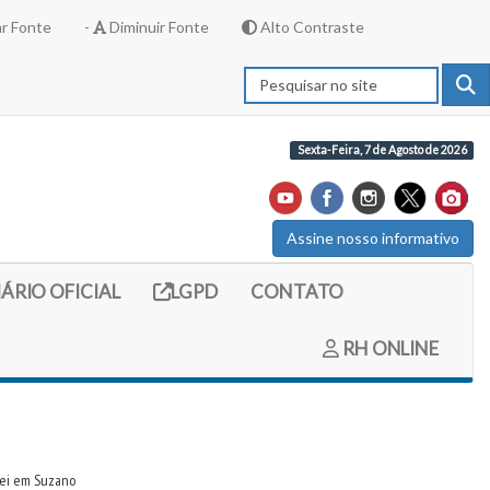
r Fonte
-
Diminuir Fonte
Alto Contraste
Sexta-Feira, 7 de Agosto de 2026
Assine nosso informativo
externo (site do diario oficial do legislativo)
Link externo (site com informações LGPD)
IÁRIO OFICIAL
LGPD
CONTATO
RH ONLINE
lei em Suzano