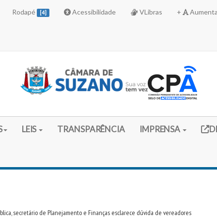
Rodapé
Acessibilidade
VLibras
+
Aumenta
[4]
Link 
S
LEIS
TRANSPARÊNCIA
IMPRENSA
D
blica, secretário de Planejamento e Finanças esclarece dúvida de vereadores