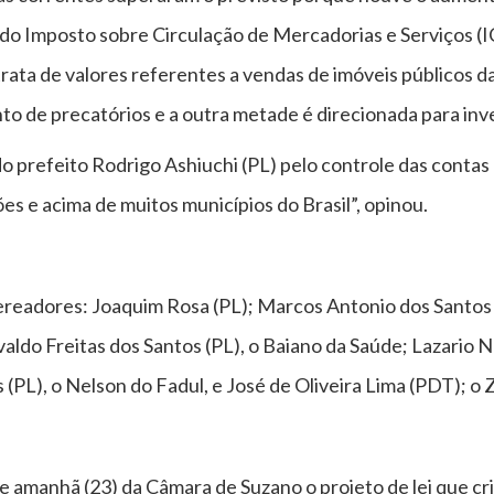
do Imposto sobre Circulação de Mercadorias e Serviços (I
 trata de valores referentes a vendas de imóveis públicos 
to de precatórios e a outra metade é direcionada para inv
 prefeito Rodrigo Ashiuchi (PL) pelo controle das contas
s e acima de muitos municípios do Brasil”, opinou.
readores: Joaquim Rosa (PL); Marcos Antonio dos Santos 
valdo Freitas dos Santos (PL), o Baiano da Saúde; Lazario 
(PL), o Nelson do Fadul, e José de Oliveira Lima (PDT); o 
de amanhã (23) da Câmara de Suzano o projeto de lei que cr