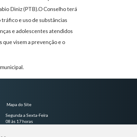
Fabio Diniz (PTB).O Conselho terá
tráfico e uso de substâncias
anças e adolescentes atendidos
os que visem a prevenção e o
municipal.
Mapa do Site
Segunda a Sexta-Feira
08 às 17 horas
Sessões Ordinárias todas às quartas-feiras às 18 horas -