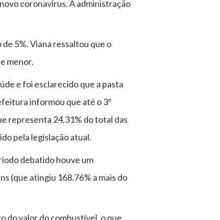
 novo coronavírus. A administração
o de 5%. Viana ressaltou que o
te menor.
de e foi esclarecido que a pasta
feitura informou que até o 3º
ue representa 24,31% do total das
do pela legislação atual.
eríodo debatido houve um
ns (que atingiu 168.76% a mais do
o do valor do combustível, o que