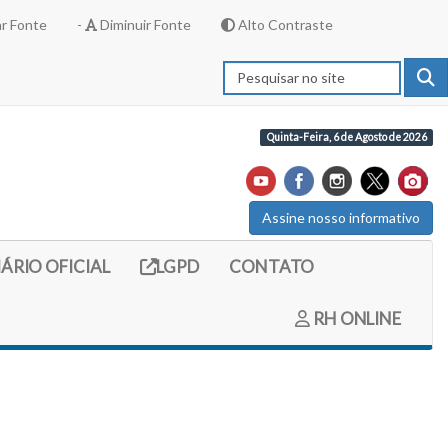
r Fonte
-
Diminuir Fonte
Alto Contraste
Quinta-Feira, 6 de Agosto de 2026
Assine nosso informativo
externo (site do diario oficial do legislativo)
Link externo (site com informações LGPD)
IÁRIO OFICIAL
LGPD
CONTATO
RH ONLINE