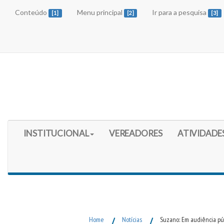
Conteúdo
Menu principal
Ir para a pesquisa
[1]
[2]
[3]
Início do Menu Principal
INSTITUCIONAL
VEREADORES
ATIVIDADE
Fim do Menu Principal
Home
/
Notícias
/
Suzano: Em audiência pú