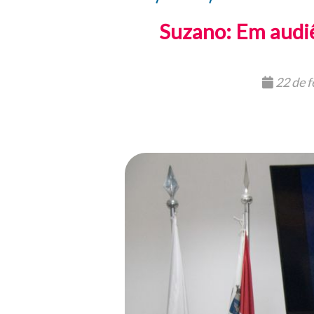
Suzano: Em audiê
22 de f