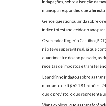
indagações, sobre a isenção da tax
municipal respondeu que a lei está 
Gerice questionou ainda sobre o re
índice foi estabelecido no ano pa
O vereador Rogerio Castilho (PDT) 
não teve superavit real, já que co
quadrimestre do ano passado, as d
receitas de impostos e transferênc
Leandrinho indagou sobre as trans
montante de R$ 624.81milhões, 24.
que o previsto, o que representa u
Viana explicou que as transferênc