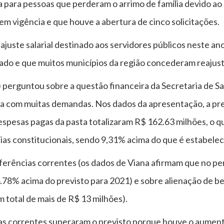
a para pessoas que perderam o arrimo de família devido ao
em vigência e que houve a abertura de cinco solicitações.
ajuste salarial destinado aos servidores públicos neste an
ssado e que muitos municípios da região concederam reajus
perguntou sobre a questão financeira da Secretaria de Saú
nta com muitas demandas. Nos dados da apresentação, a pre
espesas pagas da pasta totalizaram R$ 162.63 milhões, o q
ias constitucionais, sendo 9,31% acima do que é estabeleci
ferências correntes (os dados de Viana afirmam que no p
78% acima do previsto para 2021) e sobre alienação de be
m total de mais de R$ 13 milhões).
ias correntes superaram o previsto porque houve o aument