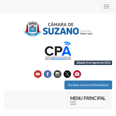
Acess
Sábado, 8 de Agosto de 2026
Assine nosso informativo
Início do Menu Principal
MENU PRINCIPAL