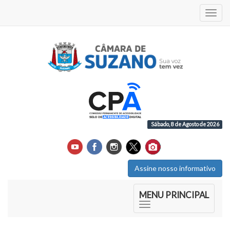
Acess
Sábado, 8 de Agosto de 2026
Assine nosso informativo
Início do Menu Principal
MENU PRINCIPAL