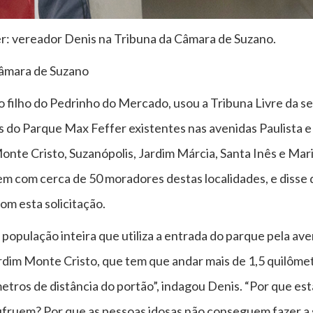
 vereador Denis na Tribuna da Câmara de Suzano.
Câmara de Suzano
o filho do Pedrinho do Mercado, usou a Tribuna Livre da se
s do Parque Max Feffer existentes nas avenidas Paulista e 
nte Cristo, Suzanópolis, Jardim Márcia, Santa Inês e Mar
m com cerca de 50 moradores destas localidades, e diss
om esta solicitação.
a população inteira que utiliza a entrada do parque pela a
rdim Monte Cristo, que tem que andar mais de 1,5 quilôme
tros de distância do portão”, indagou Denis. “Por que es
ufruem? Por que as pessoas idosas não conseguem fazer a