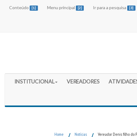
Conteúdo
Menu principal
Ir para a pesquisa
[1]
[2]
[3]
Início do Menu Principal
INSTITUCIONAL
VEREADORES
ATIVIDADE
Fim do Menu Principal
Home
/
Notícias
/
Vereador Denis filho do