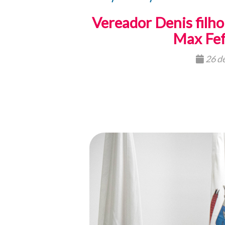
Vereador Denis filh
Max Fef
26 d