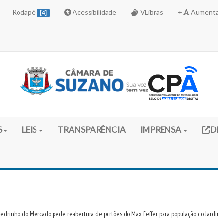
Rodapé
Acessibilidade
VLibras
+
Aumenta
[4]
Link 
S
LEIS
TRANSPARÊNCIA
IMPRENSA
D
 Pedrinho do Mercado pede reabertura de portões do Max Feffer para população do Jardi