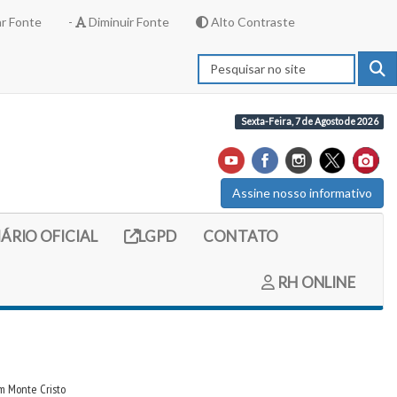
r Fonte
-
Diminuir Fonte
Alto Contraste
Sexta-Feira, 7 de Agosto de 2026
Assine nosso informativo
externo (site do diario oficial do legislativo)
Link externo (site com informações LGPD)
IÁRIO OFICIAL
LGPD
CONTATO
RH ONLINE
m Monte Cristo