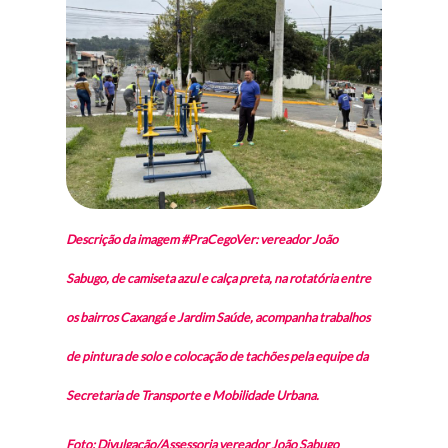
Descrição da imagem #PraCegoVer: vereador João
Sabugo, de camiseta azul e calça preta, na rotatória entre
os bairros Caxangá e Jardim Saúde, acompanha trabalhos
de pintura de solo e colocação de tachões pela equipe da
Secretaria de Transporte e Mobilidade Urbana.
Foto: Divulgação/Assessoria vereador João Sabugo