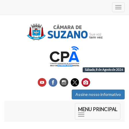
Acess
Sábado, 8 de Agosto de 2026
Assine nosso informativo
Início do Menu Principal
MENU PRINCIPAL