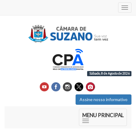
Acess
Sábado, 8 de Agosto de 2026
Assine nosso informativo
Início do Menu Principal
MENU PRINCIPAL