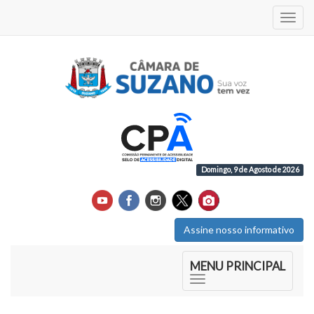
Acess
Domingo, 9 de Agosto de 2026
Assine nosso informativo
Início do Menu Principal
MENU PRINCIPAL