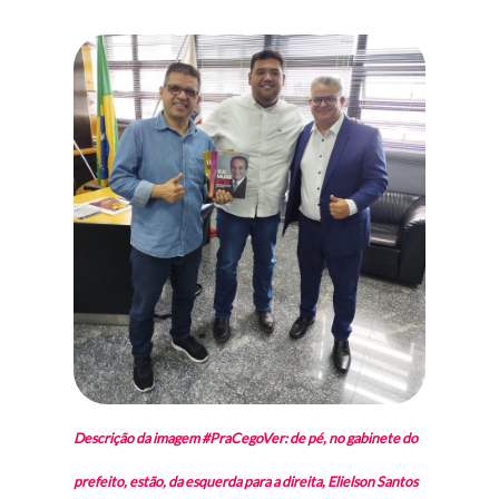
Descrição da imagem #PraCegoVer: de pé, no gabinete do
prefeito, estão, da esquerda para a direita, Elielson Santos