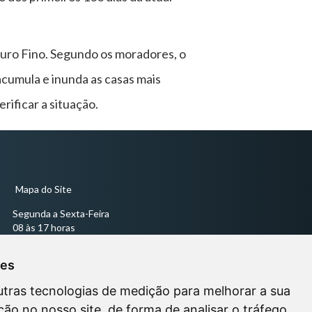
uro Fino. Segundo os moradores, o
acumula e inunda as casas mais
ificar a situação.
Mapa do Site
Segunda a Sexta-Feira
08 às 17 horas
Sessões Ordinárias todas às quartas-feiras às 18 horas -
ies
utras tecnologias de medição para melhorar a sua
ão no nosso site, de forma de analisar o tráfego