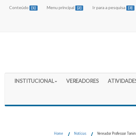
Conteúdo
Menu principal
Ir para a pesquisa
[1]
[2]
[3]
Início do Menu Principal
INSTITUCIONAL
VEREADORES
ATIVIDADE
Fim do Menu Principal
Home
/
Notícias
/
Vereador Professor Tonin