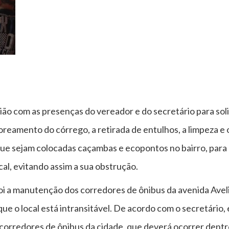
o com as presenças do vereador e do secretário para solic
soreamento do córrego, a retirada de entulhos, a limpeza e
e sejam colocadas caçambas e ecopontos no bairro, para
ocal, evitando assim a sua obstrução.
oi a manutenção dos corredores de ônibus da avenida Avel
que o local está intransitável. De acordo com o secretário,
rredores de ônibus da cidade, que deverá ocorrer dentro 