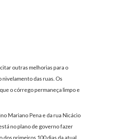
itar outras melhorias para o
 o nivelamento das ruas. Os
 que o córrego permaneça limpo e
ino Mariano Pena e da rua Nicácio
 está no plano de governo fazer
dos primeiros 100 dias da atual