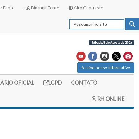
r Fonte
-
Diminuir Fonte
Alto Contraste
Sábado, 8 de Agosto de 2026
Assine nosso informativo
externo (site do diario oficial do legislativo)
Link externo (site com informações LGPD)
IÁRIO OFICIAL
LGPD
CONTATO
RH ONLINE