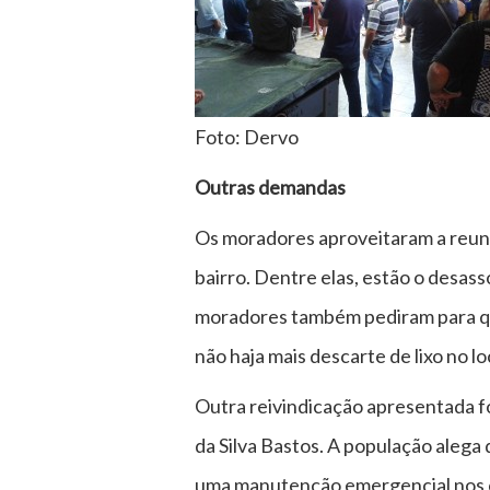
Foto: Dervo
Outras demandas
Os moradores aproveitaram a reuniã
bairro. Dentre elas, estão o desas
moradores também pediram para qu
não haja mais descarte de lixo no l
Outra reivindicação apresentada f
da Silva Bastos. A população alega 
uma manutenção emergencial nos co