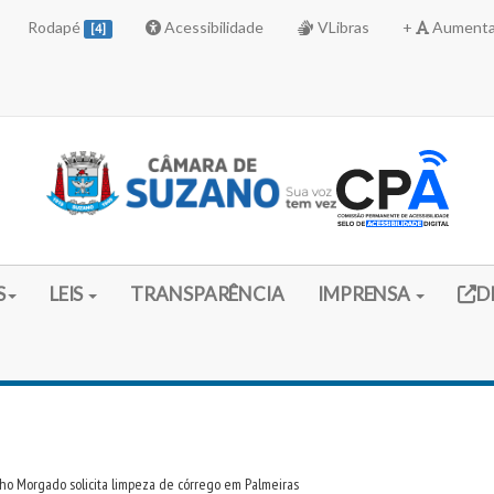
Rodapé
Acessibilidade
VLibras
+
Aumenta
[4]
Link 
S
LEIS
TRANSPARÊNCIA
IMPRENSA
D
ho Morgado solicita limpeza de córrego em Palmeiras