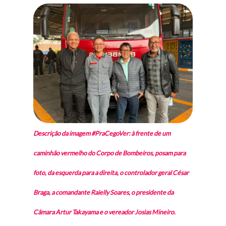
Descrição da imagem #PraCegoVer: à frente de um
caminhão vermelho do Corpo de Bombeiros, posam para
foto, da esquerda para a direita, o controlador geral César
Braga, a comandante Raielly Soares, o presidente da
Câmara Artur Takayama e o vereador Josias Mineiro.