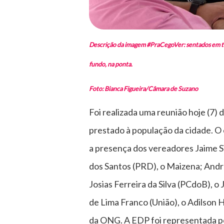
Descrição da imagem #PraCegoVer: sentados em tor
fundo, na ponta.
Foto: Bianca Figueira/Câmara de Suzano
Foi realizada uma reunião hoje (7)
prestado à população da cidade. O
a presença dos vereadores Jaime S
dos Santos (PRD), o Maizena; André
Josias Ferreira da Silva (PCdoB), o
de Lima Franco (União), o Adilson 
da ONG. A EDP foi representada p