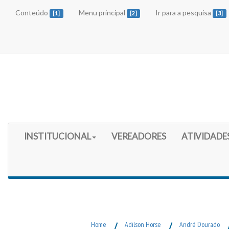
Conteúdo
Menu principal
Ir para a pesquisa
[1]
[2]
[3]
Início do Menu Principal
INSTITUCIONAL
VEREADORES
ATIVIDADE
Fim do Menu Principal
Home
/
Adilson Horse
/
André Dourado