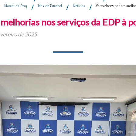
Marcel da Ong
/
Max do Futebol
/
Notícias
/
Vereadores pedem melhor
melhorias nos serviços da EDP à p
evereiro de 2025