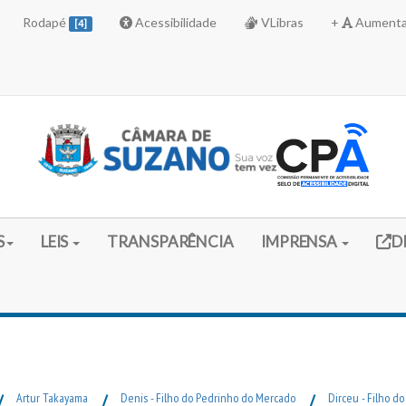
Rodapé
Acessibilidade
VLibras
+
Aumenta
[4]
Link 
S
LEIS
TRANSPARÊNCIA
IMPRENSA
D
/
Artur Takayama
/
Denis - Filho do Pedrinho do Mercado
/
Dirceu - Filho d