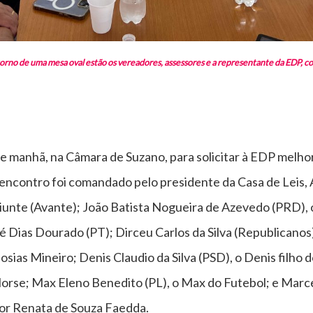
no de uma mesa oval estão os vereadores, assessores e a representante da EDP, c
 de manhã, na Câmara de Suzano, para solicitar à EDP melho
 encontro foi comandado pelo presidente da Casa de Leis,
iunte (Avante); João Batista Nogueira de Azevedo (PRD),
 Dias Dourado (PT); Dirceu Carlos da Silva (Republicanos),
 Josias Mineiro; Denis Claudio da Silva (PSD), o Denis filh
Horse; Max Eleno Benedito (PL), o Max do Futebol; e Marce
or Renata de Souza Faedda.