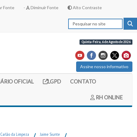
r Fonte
-
Diminuir Fonte
Alto Contraste
Quinta-Feira, 6 de Agosto de 2026
Assine nosso informativo
externo (site do diario oficial do legislativo)
Link externo (site com informações LGPD)
IÁRIO OFICIAL
LGPD
CONTATO
RH ONLINE
o Carlão da Limpeza
/
Jaime Siunte
/