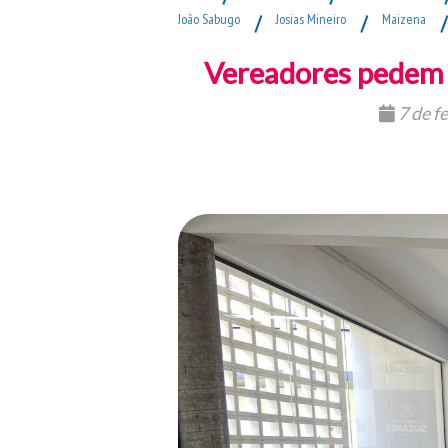
João Sabugo
/
Josias Mineiro
/
Maizena
/
Vereadores pedem 
7 de f