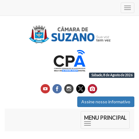
Acess
Sábado, 8 de Agosto de 2026
Assine nosso informativo
Início do Menu Principal
MENU PRINCIPAL