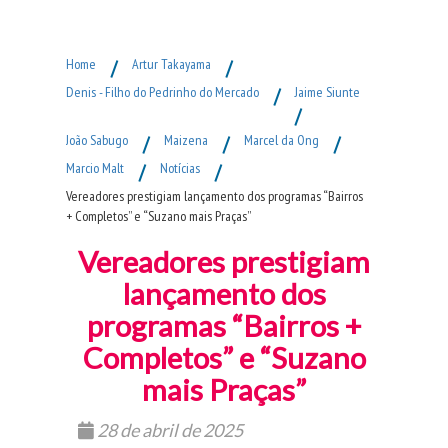
Fim do Menu Principal
Home
/
Artur Takayama
/
Denis - Filho do Pedrinho do Mercado
/
Jaime Siunte
/
João Sabugo
/
Maizena
/
Marcel da Ong
/
Marcio Malt
/
Notícias
/
Vereadores prestigiam lançamento dos programas “Bairros
+ Completos” e “Suzano mais Praças”
Vereadores prestigiam
lançamento dos
programas “Bairros +
Completos” e “Suzano
mais Praças”
28 de abril de 2025