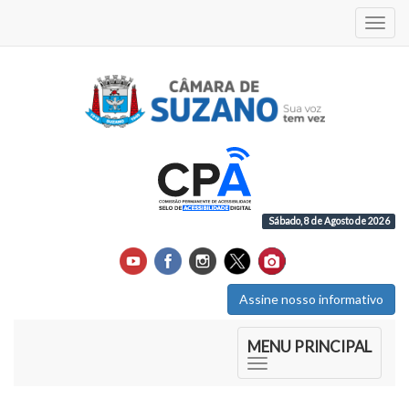
Acess
Sábado, 8 de Agosto de 2026
Assine nosso informativo
Início do Menu Principal
MENU PRINCIPAL