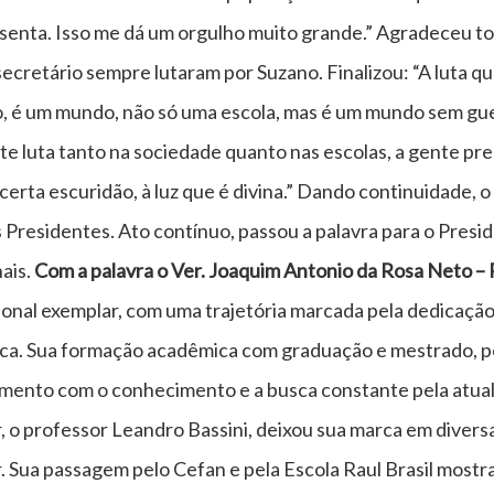
senta. Isso me dá um orgulho muito grande.” Agradeceu t
o secretário sempre lutaram por Suzano. Finalizou: “A luta 
, é um mundo, não só uma escola, mas é um mundo sem guer
e luta tanto na sociedade quanto nas escolas, a gente prec
erta escuridão, à luz que é divina.” Dando continuidade, 
 Presidentes. Ato contínuo, passou a palavra para o Pres
ais.
Com a palavra o Ver. Joaquim Antonio da Rosa Neto – 
ional exemplar, com uma trajetória marcada pela dedicaçã
ca. Sua formação acadêmica com graduação e mestrado, p
mento com o conhecimento e a busca constante pela atual
, o professor Leandro Bassini, deixou sua marca em diversa
Sua passagem pelo Cefan e pela Escola Raul Brasil mostr