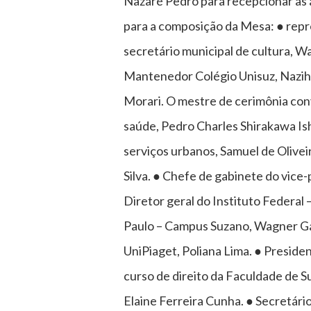
Nazaré Pedro para recepcionar as
para a composição da Mesa: ● repre
secretário municipal de cultura, Wa
Mantenedor Colégio Unisuz, Nazih Y
Morari. O mestre de cerimônia con
saúde, Pedro Charles Shirakawa Ish
serviços urbanos, Samuel de Olivei
Silva. ● Chefe de gabinete do vice
Diretor geral do Instituto Federal
Paulo – Campus Suzano, Wagner Garo
UniPiaget, Poliana Lima. ● Presid
curso de direito da Faculdade de S
Elaine Ferreira Cunha. ● Secretár