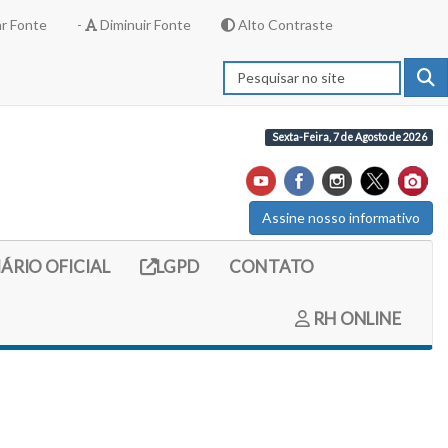
r Fonte
-
Diminuir Fonte
Alto Contraste
Sexta-Feira, 7 de Agosto de 2026
Assine nosso informativo
externo (site do diario oficial do legislativo)
Link externo (site com informações LGPD)
IÁRIO OFICIAL
LGPD
CONTATO
RH ONLINE