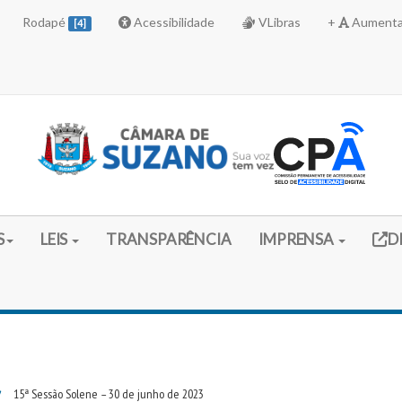
Rodapé
Acessibilidade
VLibras
+
Aumenta
[4]
Link 
S
LEIS
TRANSPARÊNCIA
IMPRENSA
D
/
15ª Sessão Solene – 30 de junho de 2023