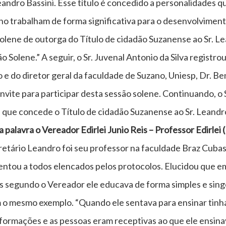
andro Bassini. Esse título é concedido a personalidades 
no trabalham de forma significativa para o desenvolvimen
olene de outorga do Título de cidadão Suzanense ao Sr. L
o Solene.” A seguir, o Sr. Juvenal Antonio da Silva registro
e do diretor geral da faculdade de Suzano, Uniesp, Dr. Ben
nvite para participar desta sessão solene. Continuando, 
 que concede o Título de cidadão Suzanense ao Sr. Leandr
 palavra o Vereador Edirlei Junio Reis – Professor Edirlei
retário Leandro foi seu professor na faculdade Braz Cuba
tou a todos elencados pelos protocolos. Elucidou que em 
ois segundo o Vereador ele educava de forma simples e singe
o mesmo exemplo. “Quando ele sentava para ensinar tinha
formações e as pessoas eram receptivas ao que ele ensina