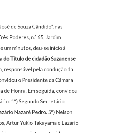
José de Souza Cândido”, nas
rês Poderes, n.º 65, Jardim
 e um minutos, deu-se início à
ga
do Título de cidadão Suzanense
va, responsável pela condução da
convidou o Presidente da Câmara
sa de Honra. Em seguida, convidou
rio: 1º) Segundo Secretário,
Lazário Nazaré Pedro. 5º) Nelson
s, Artur Yukio Takayama e Lazário