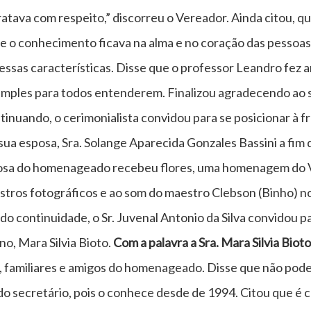
atava com respeito,” discorreu o Vereador. Ainda citou, q
que o conhecimento ficava na alma e no coração das pessoas
essas características. Disse que o professor Leandro fez 
 simples para todos entenderem. Finalizou agradecendo ao s
tinuando, o cerimonialista convidou para se posicionar à 
a esposa, Sra. Solange Aparecida Gonzales Bassini a fim 
sposa do homenageado recebeu flores, uma homenagem do Ve
istros fotográficos e ao som do maestro Clebson (Binho) no
o continuidade, o Sr. Juvenal Antonio da Silva convidou pa
no, Mara Silvia Bioto.
Com a palavra a Sra. Mara Silvia Bioto
, familiares e amigos do homenageado. Disse que não poder
 do secretário, pois o conhece desde de 1994. Citou que é c