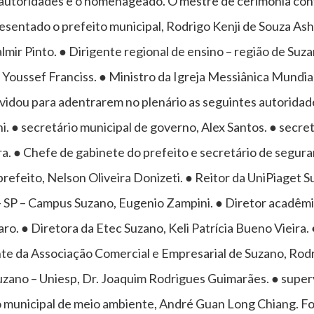
 autoridades e o homenageado. O mestre de cerimônia con
sentado o prefeito municipal, Rodrigo Kenji de Souza Ashi
lmir Pinto. ● Dirigente regional de ensino – região de Suzan
oussef Franciss. ● Ministro da Igreja Messiânica Mundial
vidou para adentrarem no plenário as seguintes autoridade
i. ● secretário municipal de governo, Alex Santos. ● secr
ra. ● Chefe de gabinete do prefeito e secretário de segura
-prefeito, Nelson Oliveira Donizeti. ● Reitor da UniPiaget
 – SP – Campus Suzano, Eugenio Zampini. ● Diretor acadêmi
. ● Diretora da Etec Suzano, Keli Patrícia Bueno Vieira.
ente da Associação Comercial e Empresarial de Suzano, Ro
uzano – Uniesp, Dr. Joaquim Rodrigues Guimarães. ● super
io municipal de meio ambiente, André Guan Long Chiang. Fo