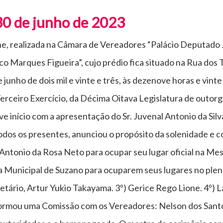
30 de junho de 2023
e, realizada na Câmara de Vereadores “Palácio Deputado 
o Marques Figueira”, cujo prédio fica situado na Rua dos T
 junho de dois mil e vinte e três, às dezenove horas e vinte
erceiro Exercício, da Décima Oitava Legislatura de outor
ve início com a apresentação do Sr. Juvenal Antonio da Sil
todos os presentes, anunciou o propósito da solenidade e 
 Antonio da Rosa Neto para ocupar seu lugar oficial na Me
Municipal de Suzano para ocuparem seus lugares no plená
cretário, Artur Yukio Takayama. 3º) Gerice Rego Lione. 4º) 
formou uma Comissão com os Vereadores: Nelson dos Santo