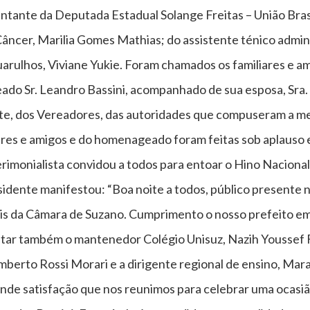
tante da Deputada Estadual Solange Freitas – União Brasil
ncer, Marilia Gomes Mathias; do assistente ténico admini
uarulhos, Viviane Yukie. Foram chamados os familiares e 
do Sr. Leandro Bassini, acompanhado de sua esposa, Sra.
ente, dos Vereadores, das autoridades que compuseram a m
ares e amigos e do homenageado foram feitas sob aplauso e
cerimonialista convidou a todos para entoar o Hino Nacional
dente manifestou: “Boa noite a todos, público presente n
s da Câmara de Suzano. Cumprimento o nosso prefeito em 
tar também o mantenedor Colégio Unisuz, Nazih Youssef Fra
berto Rossi Morari e a dirigente regional de ensino, Mara 
de satisfação que nos reunimos para celebrar uma ocasião