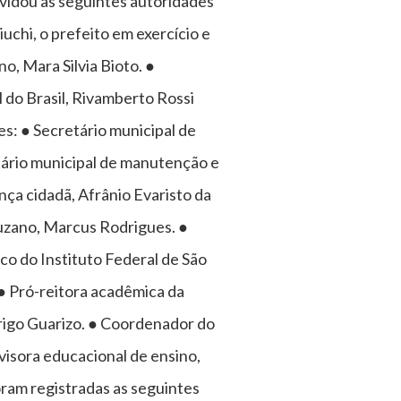
vidou as seguintes autoridades
uchi, o prefeito em exercício e
o, Mara Silvia Bioto. ●
 do Brasil, Rivamberto Rossi
s: ● Secretário municipal de
etário municipal de manutenção e
nça cidadã, Afrânio Evaristo da
 Suzano, Marcus Rodrigues. ●
co do Instituto Federal de São
 ● Pró-reitora acadêmica da
drigo Guarizo. ● Coordenador do
visora educacional de ensino,
ram registradas as seguintes