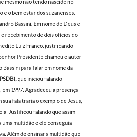
que mesmo não tendo nascido no
to e o bem estar dos suzanenses.
eandro Bassini. Em nome de Deus e
u o recebimento de dois ofícios do
edito Luiz Franco, justificando
o Senhor Presidente chamou o autor
o Bassini para falar em nome da
 (PSDB),
que iniciou falando
s, em 1997. Agradeceu a presença
sua fala traria o exemplo de Jesus,
la. Justificou falando que assim
 uma multidão e ele conseguia
va. Além de ensinar a multidão que