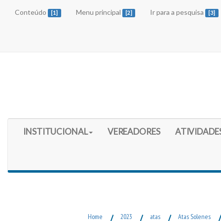
Conteúdo
Menu principal
Ir para a pesquisa
[1]
[2]
[3]
Início do Menu Principal
INSTITUCIONAL
VEREADORES
ATIVIDADE
Fim do Menu Principal
Home
/
2023
/
atas
/
Atas Solenes