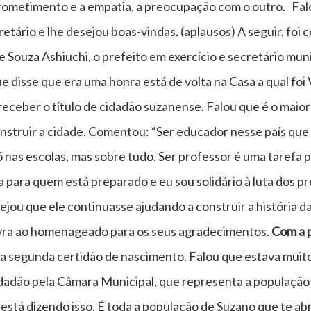
prometimento e a empatia, a preocupação com o outro. Fal
etário e lhe desejou boas-vindas. (aplausos) A seguir, foi
e Souza Ashiuchi, o prefeito em exercício e secretário muni
e disse que era uma honra está de volta na Casa a qual f
receber o título de cidadão suzanense. Falou que é o maio
nstruir a cidade. Comentou: “Ser educador nesse país que 
só nas escolas, mas sobre tudo. Ser professor é uma tarefa
para quem está preparado e eu sou solidário à luta dos p
u que ele continuasse ajudando a construir a história da 
avra ao homenageado para os seus agradecimentos.
Com a p
a segunda certidão de nascimento. Falou que estava mui
dadão pela Câmara Municipal, que representa a população d
stá dizendo isso. É toda a população de Suzano que te ab