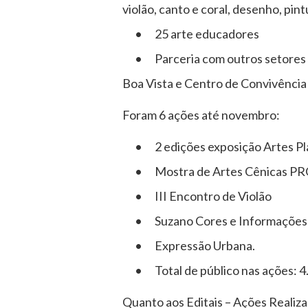
violão, canto e coral, desenho, pint
• 25 arte educadores
• Parceria com outros setores e i
Boa Vista e Centro de Convivência
Foram 6 ações até novembro:
• 2 edições exposição Artes P
• Mostra de Artes Cênicas P
• III Encontro de Violão
• Suzano Cores e Informações
• Expressão Urbana.
• Total de público nas ações: 4
Quanto aos Editais – Ações Realiz