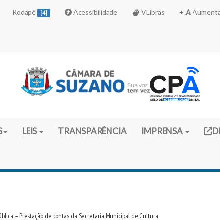
Rodapé
Acessibilidade
VLibras
+
Aumenta
[4]
Link 
S
LEIS
TRANSPARÊNCIA
IMPRENSA
D
blica – Prestação de contas da Secretaria Municipal de Cultura