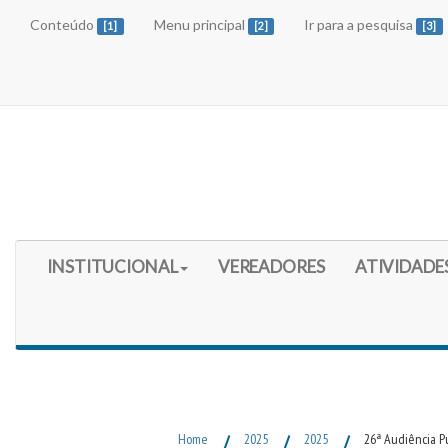
Conteúdo
Menu principal
Ir para a pesquisa
[1]
[2]
[3]
Início do Menu Principal
INSTITUCIONAL
VEREADORES
ATIVIDADE
Fim do Menu Principal
Home
/
2025
/
2025
/
26ª Audiência Pú