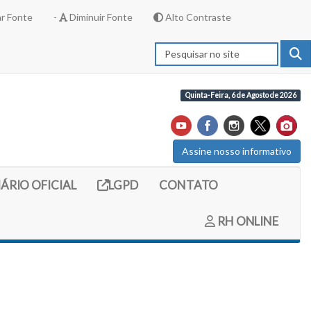
r Fonte
-
Diminuir Fonte
Alto Contraste
Quinta-Feira, 6 de Agosto de 2026
Assine nosso informativo
externo (site do diario oficial do legislativo)
Link externo (site com informações LGPD)
IÁRIO OFICIAL
LGPD
CONTATO
RH ONLINE