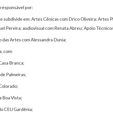
responsável por:
subdivide em: Artes Cênicas com Drico Oliveira; Artes Pl
el Pereira; audiovisual com Renata Abreu; Apoio Técnico/A
o das Artes com Alessandra Dunia;
a, com:
Casa Branca;
de Palmeiras;
Colorado;
 Boa Vista;
 do CEU Gardênia;