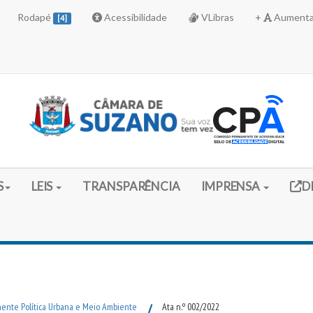
Rodapé
Acessibilidade
VLibras
+
Aumenta
[4]
Link 
S
LEIS
TRANSPARÊNCIA
IMPRENSA
D
ente Política Urbana e Meio Ambiente
/
Ata n.º 002/2022