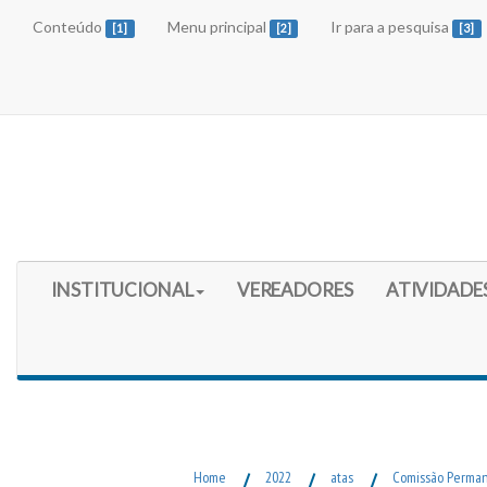
Conteúdo
Menu principal
Ir para a pesquisa
[1]
[2]
[3]
Início do Menu Principal
INSTITUCIONAL
VEREADORES
ATIVIDADE
Fim do Menu Principal
Home
/
2022
/
atas
/
Comissão Perman