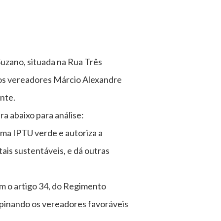
Suzano, situada na Rua Três
os vereadores Márcio Alexandre
nte.
ra abaixo para análise:
ama IPTU verde e autoriza a
ais sustentáveis, e dá outras
m o artigo 34, do Regimento
opinando os vereadores favoráveis