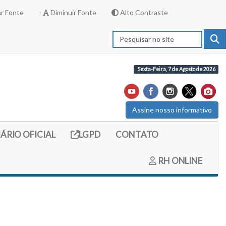
r Fonte
-
Diminuir Fonte
Alto Contraste
Sexta-Feira, 7 de Agosto de 2026
Assine nosso informativo
externo (site do diario oficial do legislativo)
Link externo (site com informações LGPD)
IÁRIO OFICIAL
LGPD
CONTATO
RH ONLINE