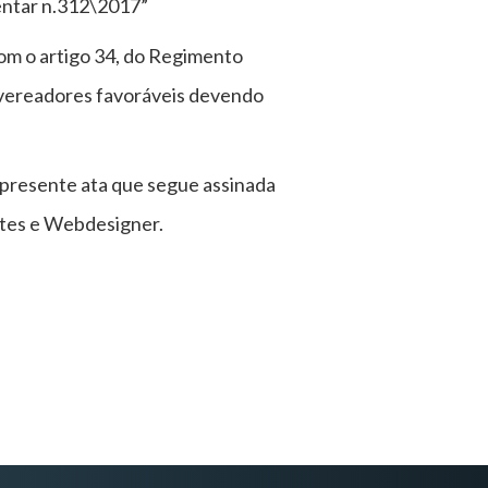
entar n.312\2017”
om o artigo 34, do Regimento
 vereadores favoráveis devendo
a presente ata que segue assinada
tes e Webdesigner.