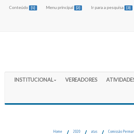
Conteúdo
Menu principal
Ir para a pesquisa
[1]
[2]
[3]
Início do Menu Principal
INSTITUCIONAL
VEREADORES
ATIVIDADE
Fim do Menu Principal
Home
/
2020
/
atas
/
Comissão Perman