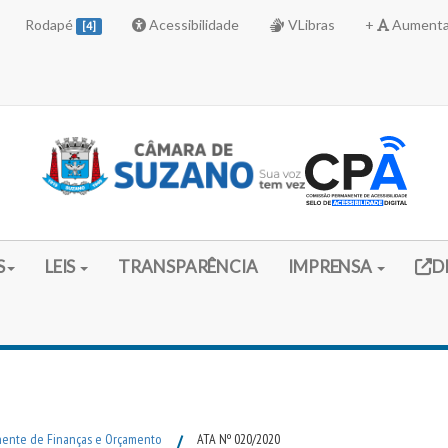
Rodapé
Acessibilidade
VLibras
+
Aumenta
[4]
Link 
S
LEIS
TRANSPARÊNCIA
IMPRENSA
D
ente de Finanças e Orçamento
/
ATA Nº 020/2020