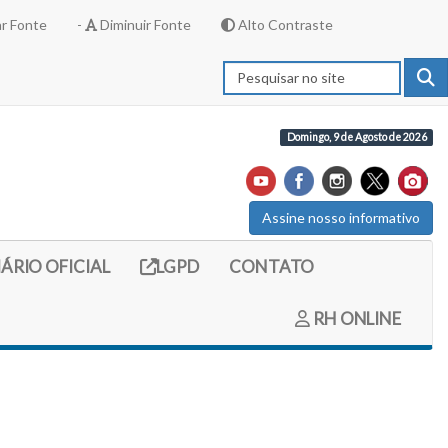
r Fonte
-
Diminuir Fonte
Alto Contraste
Domingo, 9 de Agosto de 2026
Assine nosso informativo
externo (site do diario oficial do legislativo)
Link externo (site com informações LGPD)
IÁRIO OFICIAL
LGPD
CONTATO
RH ONLINE