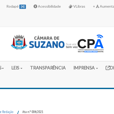
Rodapé
Acessibilidade
VLibras
+
Aumenta
[4]
Link 
S
LEIS
TRANSPARÊNCIA
IMPRENSA
D
 e Redação
/
Ata n.º 004/2021