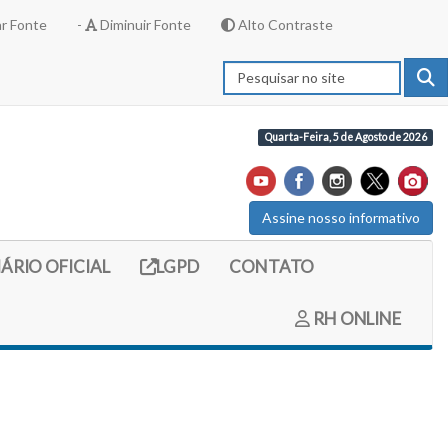
r Fonte
-
Diminuir Fonte
Alto Contraste
Quarta-Feira, 5 de Agosto de 2026
Assine nosso informativo
externo (site do diario oficial do legislativo)
Link externo (site com informações LGPD)
IÁRIO OFICIAL
LGPD
CONTATO
RH ONLINE