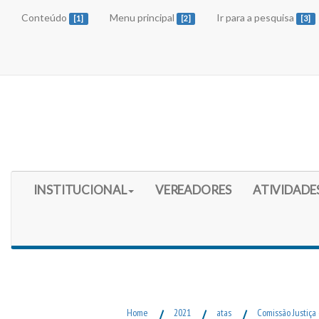
Conteúdo
Menu principal
Ir para a pesquisa
[1]
[2]
[3]
Início do Menu Principal
INSTITUCIONAL
VEREADORES
ATIVIDADE
Fim do Menu Principal
Home
/
2021
/
atas
/
Comissão Justiça