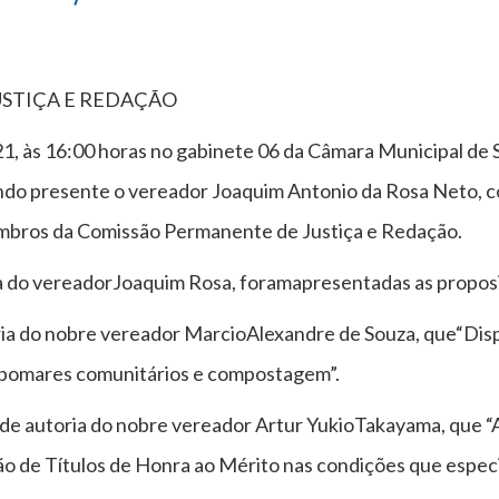
STIÇA E REDAÇÃO
1, às 16:00 horas no gabinete 06 da Câmara Municipal de 
tando presente o vereador Joaquim Antonio da Rosa Neto,
membros da Comissão Permanente de Justiça e Redação.
ia do vereadorJoaquim Rosa, foramapresentadas as proposit
ria do nobre vereador MarcioAlexandre de Souza, que“Dis
, pomares comunitários e compostagem”.
de autoria do nobre vereador Artur YukioTakayama, que “Al
ção de Títulos de Honra ao Mérito nas condições que especi