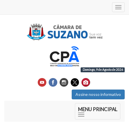
Acess
Domingo, 9 de Agosto de 2026
Assine nosso informativo
Início do Menu Principal
MENU PRINCIPAL