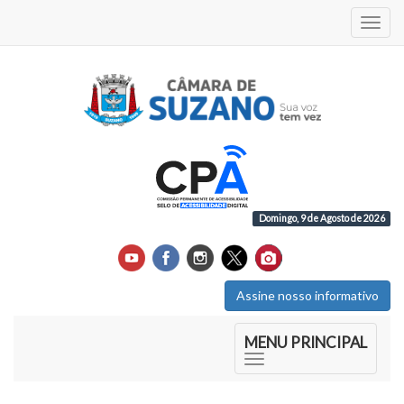
Acess
Domingo, 9 de Agosto de 2026
Assine nosso informativo
Início do Menu Principal
MENU PRINCIPAL