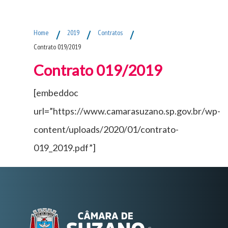
Fim do Menu Principal
Home
/
2019
/
Contratos
/
Contrato 019/2019
Contrato 019/2019
[embeddoc
url=”https://www.camarasuzano.sp.gov.br/wp-
content/uploads/2020/01/contrato-
019_2019.pdf”]