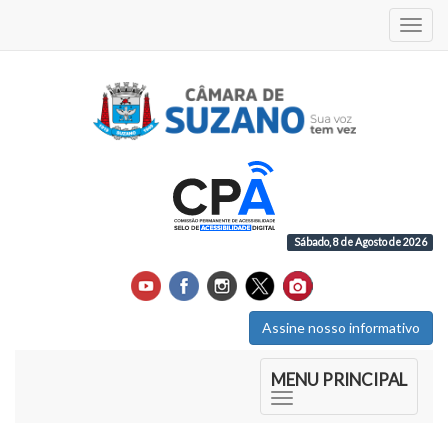
Acess
Sábado, 8 de Agosto de 2026
Assine nosso informativo
Início do Menu Principal
MENU PRINCIPAL